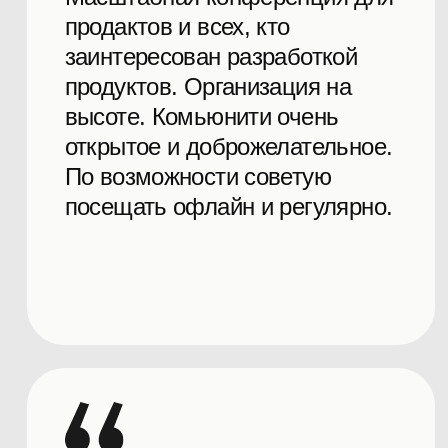
Юрий Агеев
Оля С
Managing Director
Program Direc
Стратегическое
Выступлени
партнёрство и уникальные
программа
форматы сотрудничества
экспертов