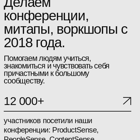
64+
воркшопа было организовано на
конференциях и перед ними
30 000+
подписчиков в наших Telegram
каналах следят за полезным
контентом по менеджменту продуктов
3 000 000+
раз был прослушан наш подкаст make
sense