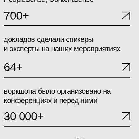
Что о нас говорят
Очень понравились доклады
ребят без звездной болезни.
Больше бы такого — просто,
увлекательно, по делу.
Которых в первую очередь
на конференцию привело
желание поделиться реальным
опытом, а не достижение
каких-то карьерных целей —
с такими возникло ощущение