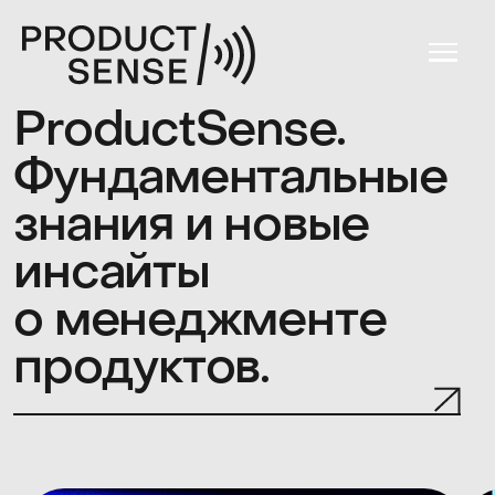
ProductSense.
Фундаментальные
О ко
знания и новые
Спик
инсайты
Расп
о менеджменте
Биле
продуктов.
Мест
Орга