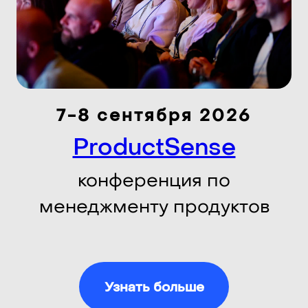
Узнать больше
Оплата академии
Делаем
конференции,
митапы, воркшопы с