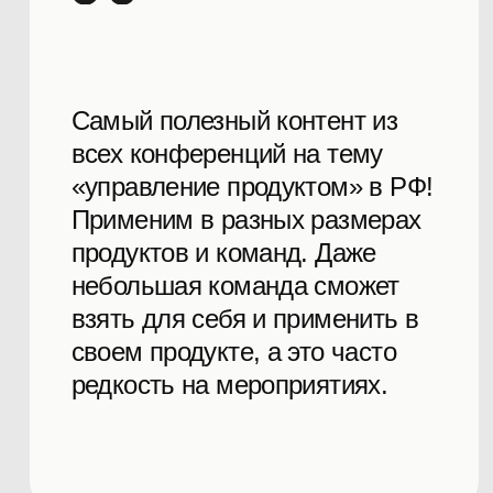
Станьте частью
активного сообщества
профессионалов
Телеграм-канал
Человеко-
ориентированный
Блог
команды
Подкаст
make sense
Телеграм-канал
ProductSense
Телеграм-канал
Продуктовое
мышление