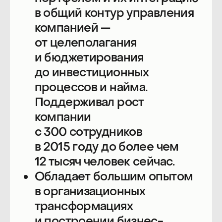
Расписание
Спикеры
Партнеры
О конференции
Место проведения
Организаторы
ООО «Продакт Сенс»
не оказывает
образовательных услуг