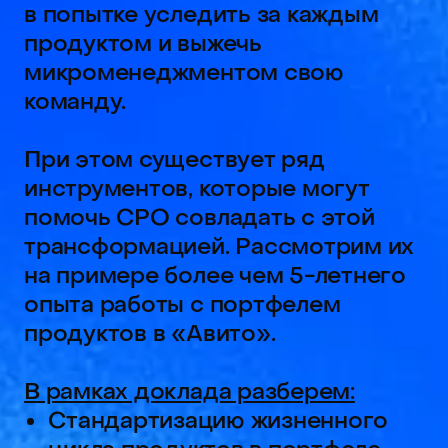
опыта работы с портфелем
продуктов в «Авито».
В рамках доклада разберем:
Стандартизацию жизненного
цикла продуктов в портфеле
с глубоким погружением лишь
в самых важных точках цикла —
Stage-Gate-подход.
Выбор эффективного способа
описания продуктового
видения, позволяющего быстро
погружаться в суть вопроса, —
текстовые документы а-ля
Amazon.
Групповые механики
управления продуктами
в рамках портфеля — групповые