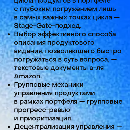
прогресс-ревью
и приоритизация.
Децентрализация управления —
передача права принятия
решений в продуктовые
команды при обеспечении
достаточной прозрачности
происходящего для СРО
(несколько уровней
продуктовых сущностей внутри
портфеля).
Слушатели, для которых тема
окажется актуальной, смогут:
Внедрить Stage-Gate-процесс
для управления жизненным
циклом продукта.
Начать использовать текстовые