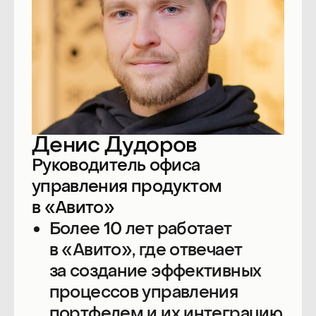
и построении бизнес-
процессов. До текущей
роли в течение 7 лет
руководил командой
организационного развития.
Станьте частью
активного сообщества
профессионалов
Телеграм-канал
Человеко-
ориентированный
Блог
команды
Подкаст
make sense
Телеграм-канал
ProductSense
Телеграм-канал
Продуктовое
мышление