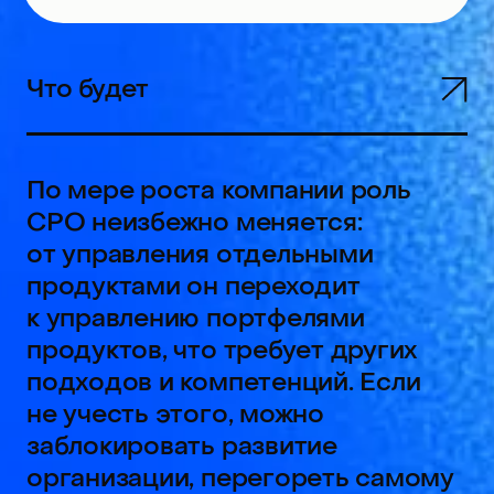
CPO неизбежно меняется:
от управления отдельными
продуктами он переходит
к управлению портфелями
продуктов, что требует других
подходов и компетенций. Если
не учесть этого, можно
заблокировать развитие
организации, перегореть самому
в попытке уследить за каждым
продуктом и выжечь
микроменеджментом свою
команду.
При этом существует ряд
инструментов, которые могут
помочь СРО совладать с этой
трансформацией. Рассмотрим их
на примере более чем 5-летнего