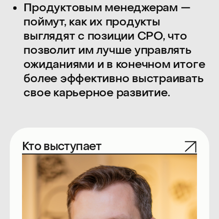
Более 10 лет работает
в «Авито», где отвечает
за создание эффективных
процессов управления
портфелем и их интеграцию
в общий контур управления
компанией —
от целеполагания
и бюджетирования
до инвестиционных
процессов и найма.
Поддерживал рост
компании
с 300 сотрудников
в 2015 году до более чем
12 тысяч человек сейчас.
Обладает большим опытом
в организационных
трансформациях