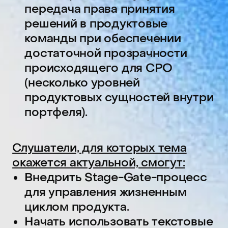
документы для описания
продуктового видения
и управления прогрессом
развития продукта.
Переосмыслить подход
к портфельному управлению
и начать применять его в своей
практике.
Кому будет полезно:
CPO и продуктовым
директорам — получат набор
готовых рецептов, которые
смогут использовать для роста
своей организации.
Продуктовым менеджерам —
поймут, как их продукты
выглядят с позиции CPO, что
позволит им лучше управлять