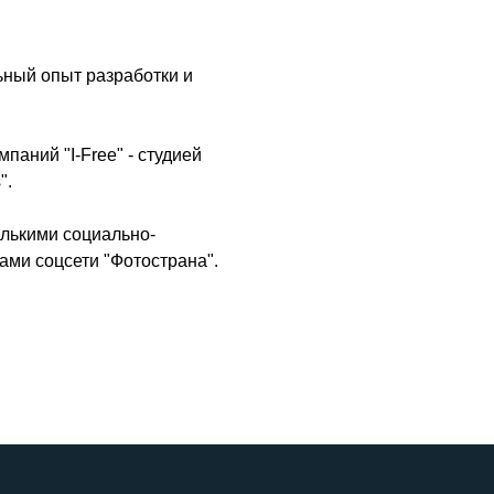
льный опыт разработки и
паний "I-Free" - студией
".
олькими социально-
ами соцсети "Фотострана".