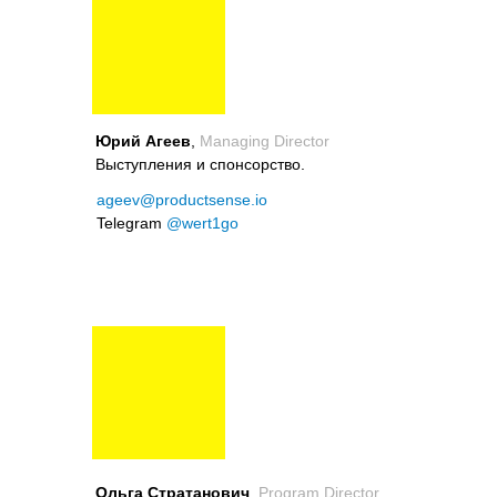
Юрий Агеев
,
Managing Director
Выступления и спонсорство.
ageev@productsense.io
Telegram
@wert1go
Ольга Стратанович
,
Program Director