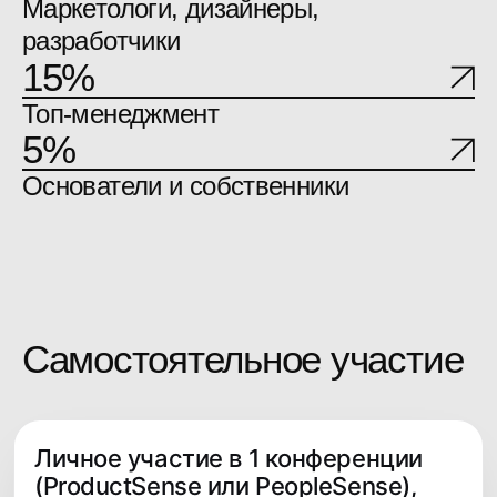
Видеозаписи докладов
и мастер-классов
Онлайн- и офлайн-
пространство для общения с
участниками и спикерами
Пакет участника
Кофе-брейки
Обеды
Вечеринка
Личное участие в 1 конференции
(ProductSense или PeopleSense),