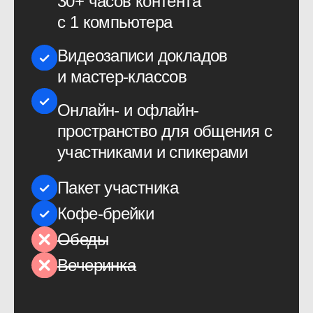
Академии
ProductSense на год
10−11 сентября 2026,
онлайн — ProductSense'26
Июнь 2027, онлайн —
PeopleSense'27
Онлайн-доступ к докладам
30+ часов контента на каждой
конференции
Видеозаписи докладов
и мастер-классов
Доступ к онлайн-пространству
для общения с участниками
и спикерами