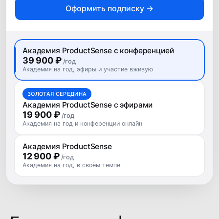
Оформить подписку →
10−11 сентября 2026, Москва
Онлайн-доступ к докладам
30+ часов контента
Академия ProductSense с конференцией
с 1 компьютера
39 900 ₽
/год
Академия на год, эфиры и участие вживую
Видеозаписи докладов
и мастер-классов
ЗОЛОТАЯ СЕРЕДИНА
Академия ProductSense с эфирами
Онлайн- и офлайн-
19 900 ₽
/год
пространство для общения с
Академия на год и конференции онлайн
участниками и спикерами
Академия ProductSense
Пакет участника
12 900 ₽
/год
Кофе-брейки
Академия на год, в своём темпе
Обеды
Вечеринка