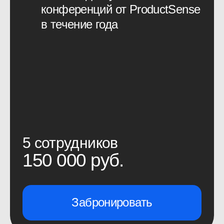
поделиться реальным опытом,
а не достижение каких-то
карьерных целей — с такими
возникло ощущение общности,
желание продолжить общение.
ProductSense — антагонист
многим современным
конференциям, потому что это
полезное мероприятие. Очень
радует, что есть люди, которые
заботятся о смысле и пользе.
Спасибо вам большое. Отдельное
спасибо за то, что собираете
вокруг себя таких классных
людей, с которыми хочется
общаться, обмениваться опытом.