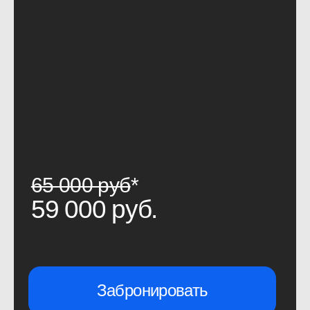
Годовой доступ к материалам
Академии
: микрокурсам,
вебинарам, эфирам и другим
опубликованным материалам
Онлайн-доступ и записи
конференций от ProductSense
в течение года