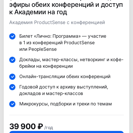
эфиры обеих конференций и доступ
к Академии на год
65 000 руб
*
Академия ProductSense с конференцией
59 000 руб.
Билет «Лично: Программа» — участие
в 1 из конференций ProductSense
или PeopleSense
Забронировать
Доклады, мастер-классы, нетворкинг и кофе-
брейки на конференции
Онлайн-трансляции обеих конференций
Годовой доступ к архиву выступлений,
Лично
докладов и мастер-классов
Полное участие в конференции:
Микрокурсы, подборки и треки по темам
программа, общение, питание
и вечеринка
39 900 ₽
/год