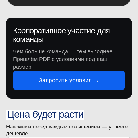
Корпоративное участие для
команды
Чем больше команда — тем выгоднее.
Пришлём PDF с условиями под ваш
размер
Место проведения
Запросить условия →
10—11 сентября 2026
Конгресс-центр ЦМТ
Точные тайминги конференции
опубликуем позже
Цена будет расти
Краснопресненская наб., 12, 4-й
подъезд
Напомним перед каждым повышением — успеете
дешевле