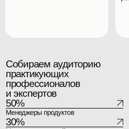
Билеты на конференцию
для компаний
Лично: Программа
Участие в программе
и нетворкинге
10−11 сентября 2026,
Москва
Онлайн-доступ к докладам
30+ часов контента
с 1 компьютера