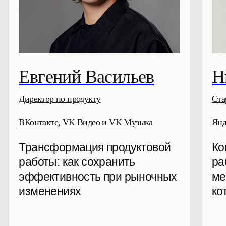
Захар Покудов
Игнат З
Старший менеджер продукта
Директор по пр
Циан
BotHelp
Оцифровываем воронку для
Сверим час