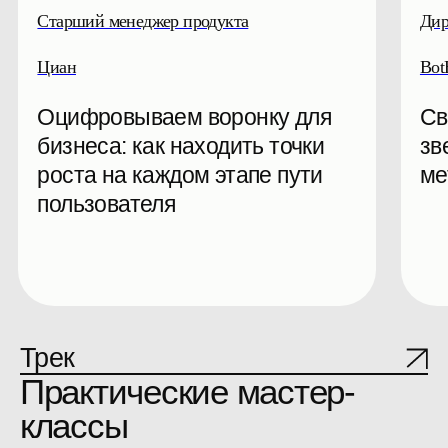
annaobukhova.ru
Контур
Мозг и деньги: как настроить
Цена проце
мозг для прибыли
про поток, 
рентабельн
Собираем аудиторию
практикующих
профессионалов
и экспертов
50%
Менеджеры продуктов
30%
Маркетологи, дизайнеры,
разработчики
15%
Топ-менеджмент
5%
Основатели и собственники