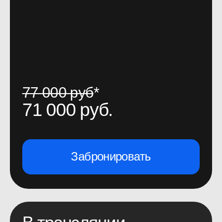
Партнеры конференции
2026
Подробнее — в
графике повышения цен
.
Организатор оставляет за собой право изменять
цены и порядок (в том числе сроки) изменения
стоимости билетов в одностороннем порядке.
По вопросам с заказом билетов:
account@productsense.io
Информационные
партнеры конференции