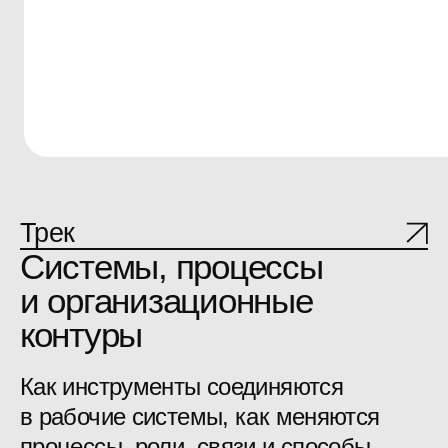
Евгений Васильев
Никита
Директор по продукту
Старший руково
ВКонтакте, VK Видео и VK Музыка
Яндекс Контест
Трансформация продуктовой
Когнитивны
работы: как сохранить
работе про
эффективность при рыночных
менеджера 
изменениях
которые по