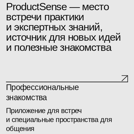
Приложение для встреч
и специальные пространства для
общения
Прокачка навыков
10+ мастер-классов, работа
в небольших группах
Гибкий формат
Доклады и мастер-классы
записываются и можно вернуться
к ним позже
Вечерняя программа
С нас — активности, напитки
и закуски, с вас — готовность
веселиться