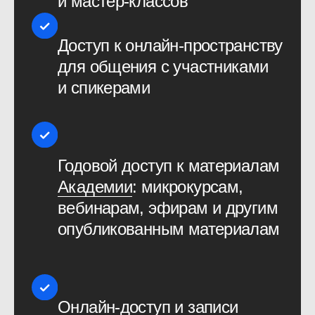
Отзывы участников,
заполнивших анкету
из 140 вопросов
Очень понравились доклады
ребят без звездной болезни.
Больше бы такого — просто,
увлекательно, по делу. Которых
в первую очередь
на конференцию привело желание