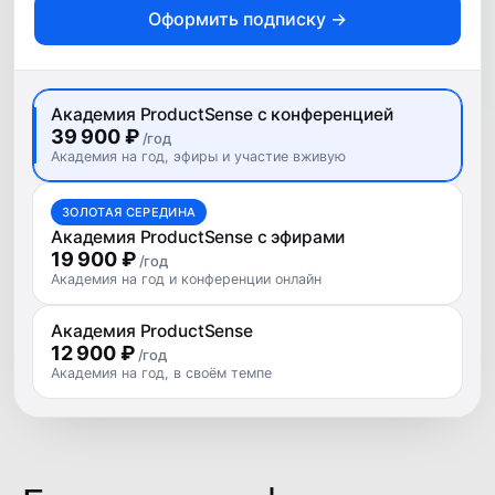
Оформить подписку →
10−11 сентября 2026, Москва
Онлайн-доступ к докладам
30+ часов контента
Академия ProductSense с конференцией
с 1 компьютера
39 900 ₽
/год
Академия на год, эфиры и участие вживую
Видеозаписи докладов
и мастер-классов
ЗОЛОТАЯ СЕРЕДИНА
Академия ProductSense с эфирами
Онлайн- и офлайн-
19 900 ₽
/год
пространство для общения с
Академия на год и конференции онлайн
участниками и спикерами
Академия ProductSense
Пакет участника
12 900 ₽
/год
Кофе-брейки
Академия на год, в своём темпе
Обеды
Вечеринка