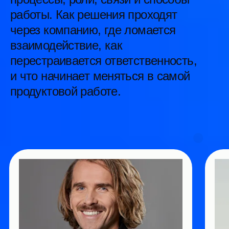
Трек
Инструменты и границы
их применимости
Разбираем то, что все еще
остается базой: где инструмент
работает, где не работает, от чего
зависит результат, где возникает
ложная уверенность.