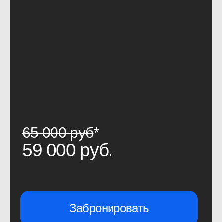
Годовой доступ к материалам
Академии
: микрокурсам,
вебинарам, эфирам и другим
опубликованным материалам
Онлайн-доступ и записи
конференций от ProductSense
в течение года