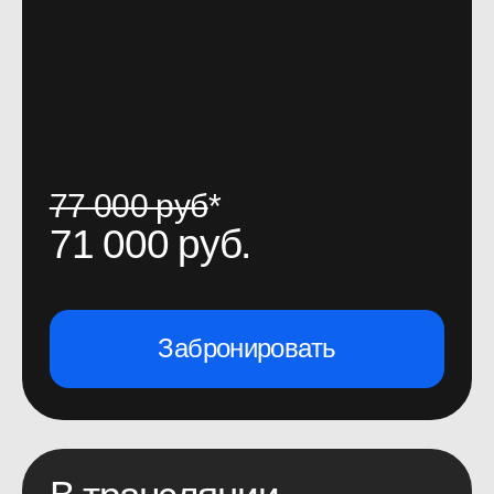
Партнеры конференции
2026
Подробнее — в
графике повышения цен
.
Организатор оставляет за собой право изменять
цены и порядок (в том числе сроки) изменения
стоимости билетов в одностороннем порядке.
По вопросам с заказом билетов:
account@productsense.io
Информационные
партнеры конференции