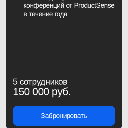
поделиться реальным опытом,
а не достижение каких-то
карьерных целей — с такими
возникло ощущение общности,
желание продолжить общение.
ProductSense — антагонист
многим современным
конференциям, потому что это
полезное мероприятие. Очень
радует, что есть люди, которые
заботятся о смысле и пользе.
Спасибо вам большое. Отдельное
спасибо за то, что собираете
вокруг себя таких классных
людей, с которыми хочется
общаться, обмениваться опытом.