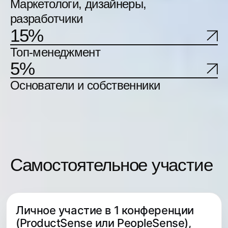
Видеозаписи докладов
и мастер-классов
Онлайн- и офлайн-
пространство для общения с
участниками и спикерами
Пакет участника
Кофе-брейки
Обеды
Вечеринка
Личное участие в 1 конференции
(ProductSense или PeopleSense),