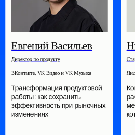
Захар Покудов
Игнат З
Старший менеджер продукта
Директор по пр
Циан
BotHelp
Оцифровываем воронку для
Сверим час