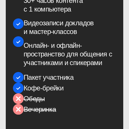
Академии
ProductSense на год
10−11 сентября 2026,
онлайн — ProductSense'26
Июнь 2027, онлайн —
PeopleSense'27
Онлайн-доступ к докладам
30+ часов контента на каждой
конференции
Видеозаписи докладов
и мастер-классов
Доступ к онлайн-пространству
для общения с участниками
и спикерами