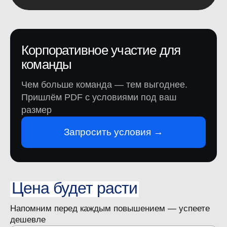
Корпоративное участие для
команды
Чем больше команда — тем выгоднее.
Пришлём PDF с условиями под ваш
размер
Место проведения
Запросить условия →
10—11 сентября 2026
Конгресс-центр ЦМТ
Точные тайминги конференции
опубликуем позже
Цена будет расти
Краснопресненская наб., 12, 4-й
подъезд
Напомним перед каждым повышением — успеете
дешевле