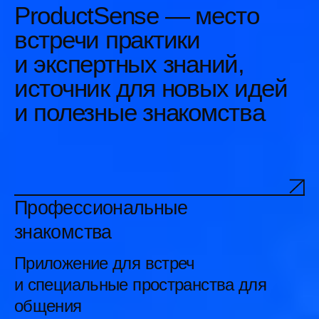
Приложение для встреч
и специальные пространства для
общения
Прокачка навыков
10+ мастер-классов, работа
в небольших группах
Гибкий формат
Доклады и мастер-классы
записываются и можно вернуться
к ним позже
Вечерняя программа
С нас — активности, напитки
и закуски, с вас — готовность
веселиться