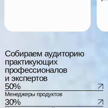
Билеты на конференцию
для компаний
Лично: Программа
Участие в программе
и нетворкинге
10−11 сентября 2026,
Москва
Онлайн-доступ к докладам
30+ часов контента
с 1 компьютера