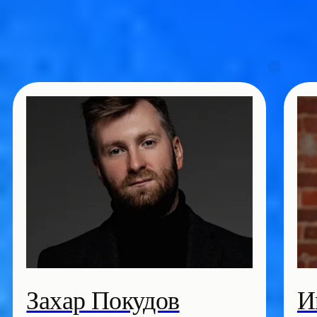
Анна Обухова
Игорь С
Бизнес-тренер
Менеджер проек