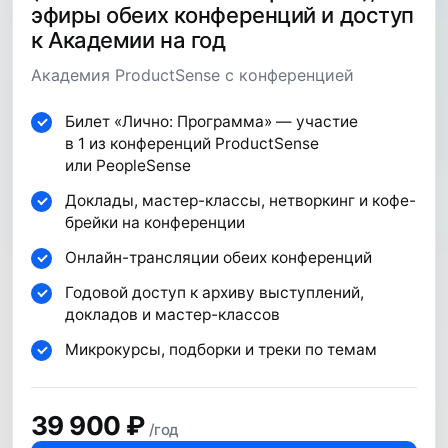
эфиры обеих конференций и доступ
к Академии на год
65 000 руб
*
Академия ProductSense с конференцией
59 000 руб.
Билет «Лично: Программа» — участие
в 1 из конференций ProductSense
или PeopleSense
Забронировать
Доклады, мастер-классы, нетворкинг и кофе-
брейки на конференции
Онлайн-трансляции обеих конференций
Годовой доступ к архиву выступлений,
Лично
докладов и мастер-классов
Полное участие в конференции:
Микрокурсы, подборки и треки по темам
программа, общение, питание
и вечеринка
39 900 ₽
/год