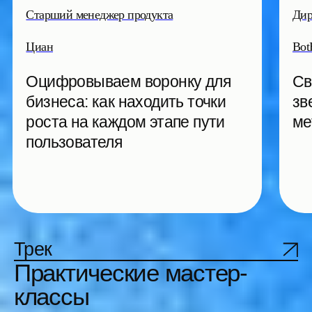
annaobukhova.ru
Контур
Мозг и деньги: как настроить
Цена проце
мозг для прибыли
про поток, 
рентабельн
Собираем аудиторию
практикующих
профессионалов
и экспертов
50%
Менеджеры продуктов
30%
Маркетологи, дизайнеры,
разработчики
15%
Топ-менеджмент
5%
Основатели и собственники