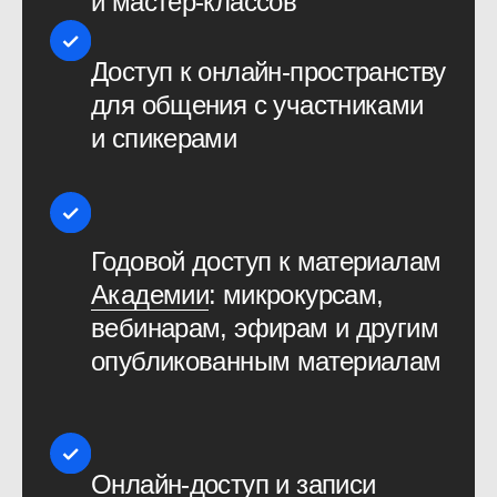
Отзывы участников,
заполнивших анкету
из 140 вопросов
Очень понравились доклады
ребят без звездной болезни.
Больше бы такого — просто,
увлекательно, по делу. Которых
в первую очередь
на конференцию привело желание