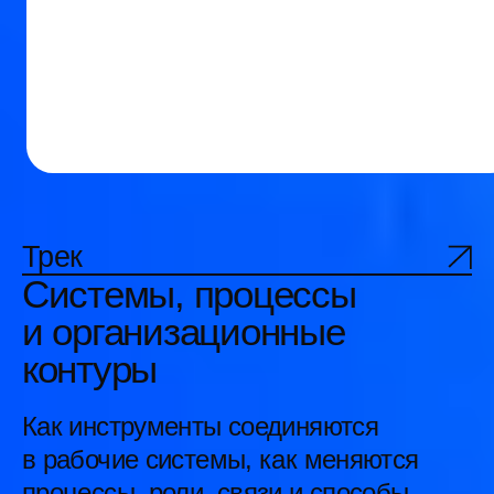
Евгений Васильев
Никита
Директор по продукту
Старший руково
ВКонтакте, VK Видео и VK Музыка
Яндекс Контест
Трансформация продуктовой
Когнитивны
работы: как сохранить
работе про
эффективность при рыночных
менеджера 
изменениях
которые по