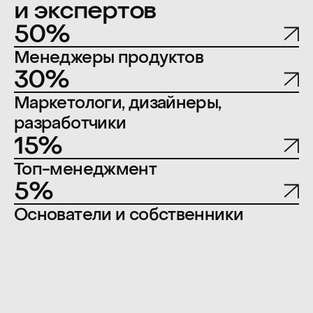
10−11 сентября 2026,
Москва
Онлайн-доступ к докладам
30+ часов контента
с 1 компьютера
Видеозаписи докладов
и мастер-классов
Онлайн- и офлайн-
пространство для общения
с участниками и
спикерами
Пакет участника
Кофе-брейки
Обеды
Вечеринка