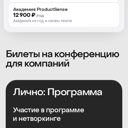
Пакет участника
Академия ProductSense
Кофе-брейки
12 900 ₽
/год
Академия на год, в своём темпе
Обеды
Вечеринка
77 000 руб
*
71 000 руб.
Забронировать