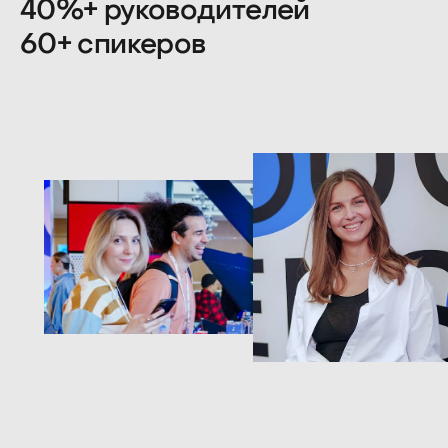
ProductSense — место
встречи практики
и экспертных знаний,
источник для новых
идей и полезные
знакомства
Профессиональные
знакомства