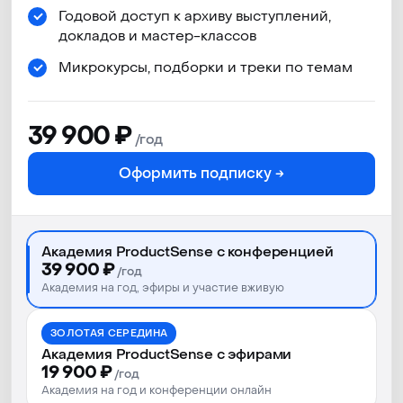
Лично
Годовой доступ к архиву выступлений,
Полное участие
докладов и мастер-классов
в конференции: программа,
Микрокурсы, подборки и треки по темам
общение, питание
и вечеринка
39 900 ₽
/год
10−11 сентября 2026,
Оформить подписку →
Москва
Онлайн-доступ к докладам
30+ часов контента
Академия ProductSense с конференцией
с 1 компьютера
39 900 ₽
/год
Видеозаписи докладов
Академия на год, эфиры и участие вживую
и мастер-классов
Онлайн- и офлайн-
ЗОЛОТАЯ СЕРЕДИНА
Академия ProductSense с эфирами
пространство для общения
19 900 ₽
/год
с участниками и
Академия на год и конференции онлайн
спикерами