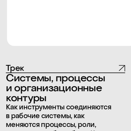
Евгений
Никит
Васильев
Старший руко
Директор по продукту
Яндекс Конте
ВКонтакте, VK Видео и VK Музыка
Когнитивн
работе пр
Трансформация
менеджера
продуктовой работы: как