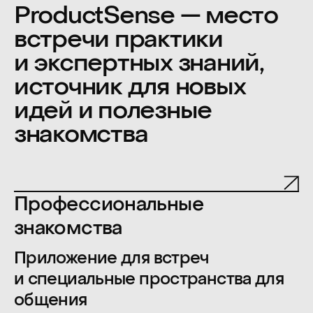
Приложение для встреч
и специальные пространства для
общения
Прокачка навыков
10+ мастер-классов, работа
в небольших группах
Гибкий формат
Доклады и мастер-классы
записываются и можно вернуться
к ним позже
Вечерняя программа
С нас — активности, напитки
и закуски, с вас — готовность
веселиться