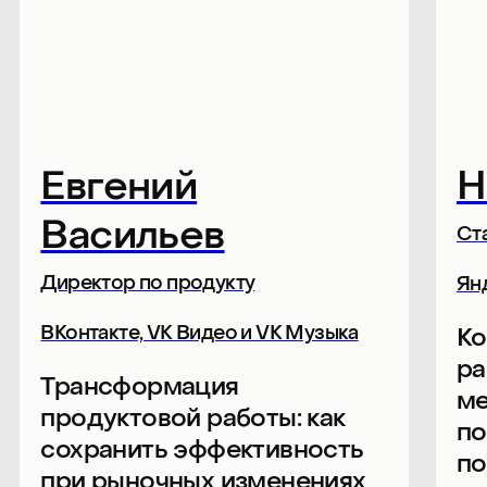
Захар Покудов
Игнат
Зайон
Старший менеджер продукта
Директор по 
Циан