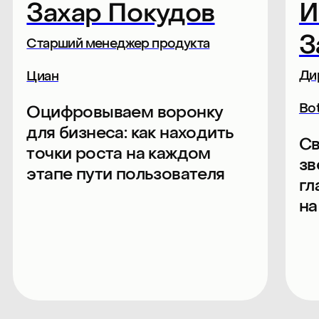
Анна Обухова
Игорь
Стрел
Бизнес-тренер
Менеджер пр
annaobukhova.ru
Контур
Мозг и деньги: как
настроить мозг для
Цена проц
прибыли
игра про п
Собираем аудиторию
рентабель
практикующих
профессионалов
и экспертов
50%
Менеджеры продуктов
30%
Маркетологи, дизайнеры,
разработчики