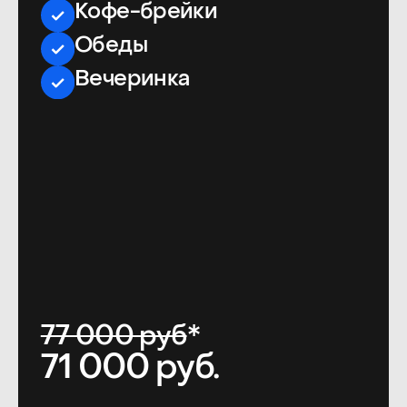
Партнеры конференции
2026
Подробнее — в
графике повышения цен
.
Организатор оставляет за собой право
изменять цены и порядок (в том числе сроки)
изменения стоимости билетов
в одностороннем порядке. По вопросам
с заказом билетов:
account@productsense.io