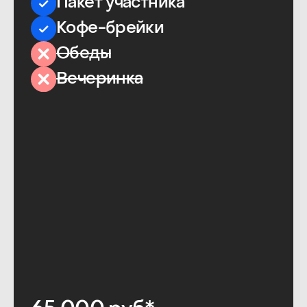
и мастер-классов
Доступ к онлайн-
пространству
для общения
с участниками
и спикерами
Годовой доступ
к материалам
Академии
:
микрокурсам, вебинарам,
эфирам и другим
опубликованным
материалам
Онлайн-доступ и записи
конференций
от ProductSense в течение
года