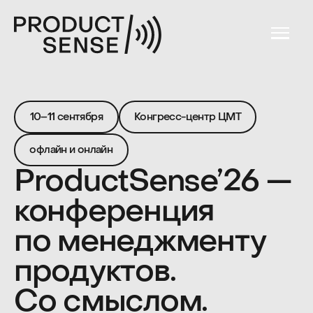
О ко
10–11 сентября
Конгресс-центр ЦМТ
Спик
офлайн и онлайн
ProductSense’26 —
Расп
конференция
Биле
по менеджменту
Мест
продуктов.
Орга
Со смыслом.
от создателей ProductSense, PeopleSense и подкаста
make sense
+