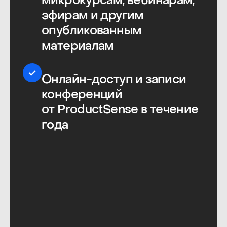
Отзывы участников,
заполнивших анкету
из 140 вопросов
Очень понравились доклады
ребят без звездной болезни.
Больше бы такого — просто,
увлекательно, по делу. Которых
в первую очередь
на конференцию привело
желание поделиться реальным
опытом, а не достижение
каких-то карьерных целей —
с такими возникло ощущение