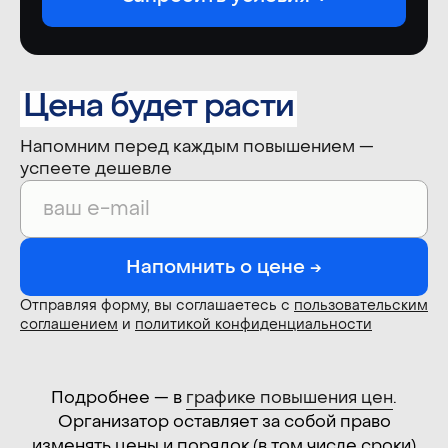
Цена будет расти
Напомним перед каждым повышением —
успеете дешевле
Место проведения
10—11 сентября 2026
Конгресс-центр ЦМТ
Напомнить о цене →
Точные тайминги конференции
опубликуем позже
Отправляя форму, вы соглашаетесь с
пользовательским
Краснопресненская наб., 12, 4-й
соглашением
и
политикой конфиденциальности
подъезд