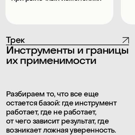
BotHelp
Оцифровываем воронку
для бизнеса: как находить
Сверим ча
точки роста на каждом
звезде: ка
этапе пути пользователя
главную м
Трек
на прочно
Практические мастер-
классы
Интерактивный формат, где
участники разбирают
инструменты и методики,
пробуют применять
их в ситуационных кейсах или
сразу в своих проектах.