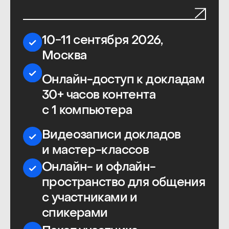
В трансляции
Онлайн-трансляция и доступ к
Академии
ProductSense на
год
10−11 сентября 2026,
онлайн — ProductSense'26
Июнь 2027, онлайн —
PeopleSense'27
Онлайн-доступ к докладам
30+ часов контента
на каждой конференции
Видеозаписи докладов