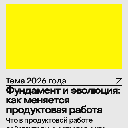
текущими сложностями и
ограничениями. К свежим
выводам, отработанным схемам
и практическим
рекомендациям.
Программный комитет