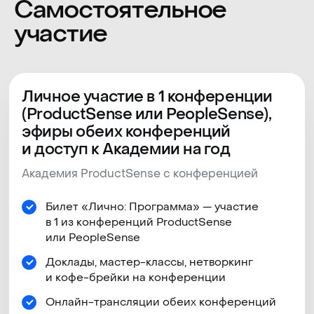
Личное участие в 1 конференции
(ProductSense или PeopleSense),
эфиры обеих конференций
и доступ к Академии на год
65 000 руб
*
59 000 руб.
Академия ProductSense с конференцией
Билет «Лично: Программа» — участие
в 1 из конференций ProductSense
или PeopleSense
Забронировать
Доклады, мастер-классы, нетворкинг
и кофе-брейки на конференции
Онлайн-трансляции обеих конференций