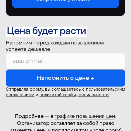
Место проведения
10—11 сентября 2026
Конгресс-центр ЦМТ
Точные тайминги конференции
Цена будет расти
опубликуем позже
Краснопресненская наб., 12, 4-й
Напомним перед каждым повышением —
подъезд
успеете дешевле
Напомнить о цене →
Отправляя форму, вы соглашаетесь с
пользовательским
соглашением
и
политикой конфиденциальности