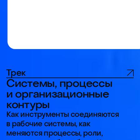
Евгений
Никит
Васильев
Старший руко
Директор по продукту
Яндекс Конте
ВКонтакте, VK Видео и VK Музыка
Когнитивн
работе пр
Трансформация
менеджера
продуктовой работы: как