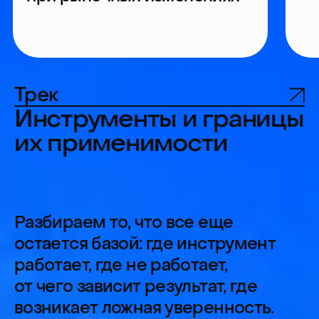
BotHelp
Оцифровываем воронку
для бизнеса: как находить
Сверим ча
точки роста на каждом
звезде: ка
этапе пути пользователя
главную м
Трек
на прочно
Практические мастер-
классы
Интерактивный формат, где
участники разбирают
инструменты и методики,
пробуют применять
их в ситуационных кейсах или
сразу в своих проектах.