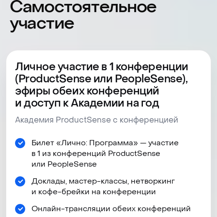
Личное участие в 1 конференции
(ProductSense или PeopleSense),
эфиры обеих конференций
и доступ к Академии на год
65 000 руб
*
59 000 руб.
Академия ProductSense с конференцией
Билет «Лично: Программа» — участие
в 1 из конференций ProductSense
или PeopleSense
Забронировать
Доклады, мастер-классы, нетворкинг
и кофе-брейки на конференции
Онлайн-трансляции обеих конференций