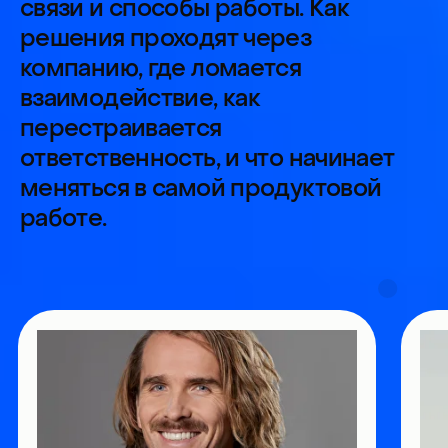
помощники
сохранить эффективность
помогут и
Трек
при рыночных изменениях
Инструменты и границы
их применимости
Разбираем то, что все еще
остается базой: где инструмент
работает, где не работает,
от чего зависит результат, где
возникает ложная уверенность.