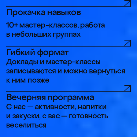
Тема 2026 года
Фундамент и эволюция:
как меняется
продуктовая работа
Что в продуктовой работе
действительно остается, а что
уже требует пересборки. Через
настоящие кейсы, ошибки и
набитые шишки. Со всеми