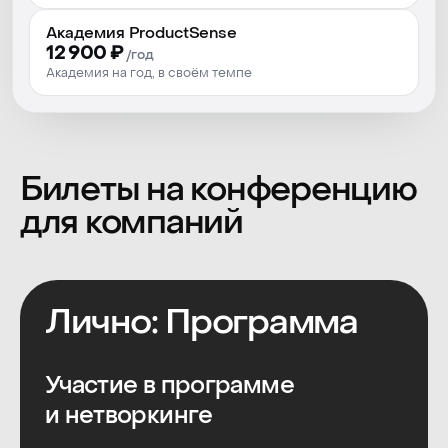
Пакет участника
Академия ProductSense
Кофе-брейки
12 900 ₽
/год
Академия на год, в своём темпе
Обеды
Вечеринка
77 000 руб
*
71 000 руб.
Забронировать