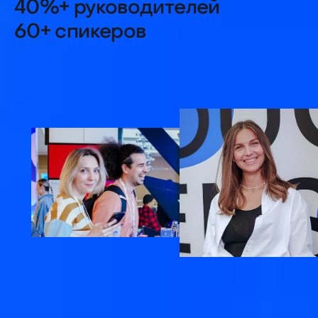
ProductSense — место
встречи практики
и экспертных знаний,
источник для новых
идей и полезные
знакомства
Профессиональные
знакомства