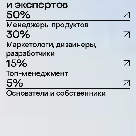
10−11 сентября 2026,
Москва
Онлайн-доступ к докладам
30+ часов контента
с 1 компьютера
Видеозаписи докладов
и мастер-классов
Онлайн- и офлайн-
пространство для общения
с участниками и
спикерами
Пакет участника
Кофе-брейки
Обеды
Вечеринка