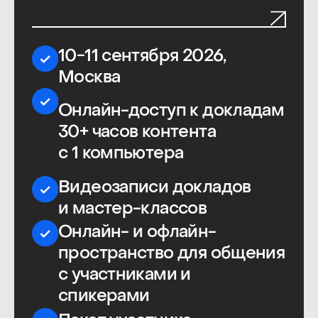
В трансляции
Онлайн-трансляция и доступ к
Академии
ProductSense на
год
10−11 сентября 2026,
онлайн — ProductSense'26
Июнь 2027, онлайн —
PeopleSense'27
Онлайн-доступ к докладам
30+ часов контента
на каждой конференции
Видеозаписи докладов