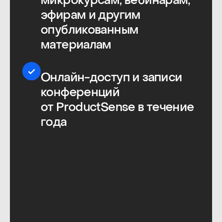
Очень понравились доклады
ребят без звездной болезни.
Больше бы такого — просто,
увлекательно, по делу. Которых
в первую очередь
на конференцию привело
желание поделиться реальным
опытом, а не достижение
каких-то карьерных целей —
с такими возникло ощущение
общности, желание
продолжить общение.
ProductSense — антагонист
многим современным
конференциям, потому что это
полезное мероприятие. Очень
радует, что есть люди, которые
заботятся о смысле и пользе.