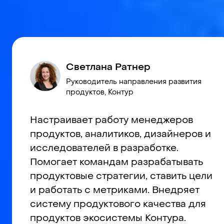
контуры
Как инструменты соединяются
в рабочие системы, как
меняются процессы, роли,
связи и способы работы. Как
решения проходят через
компанию, где ломается
взаимодействие, как
перестраивается
ответственность, и что начинает
меняться в самой продуктовой
работе.