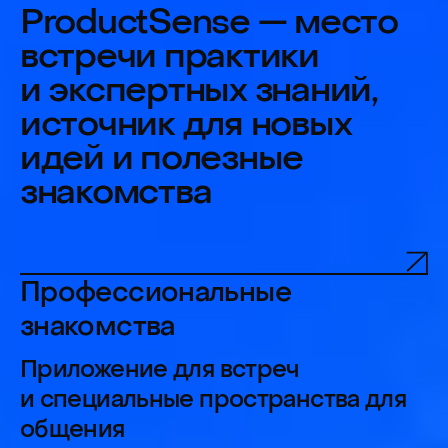
Приложение для встреч
и специальные пространства для
общения
Прокачка навыков
10+ мастер-классов, работа
в небольших группах
Гибкий формат
Доклады и мастер-классы
записываются и можно вернуться
к ним позже
Вечерняя программа
С нас — активности, напитки
и закуски, с вас — готовность
веселиться