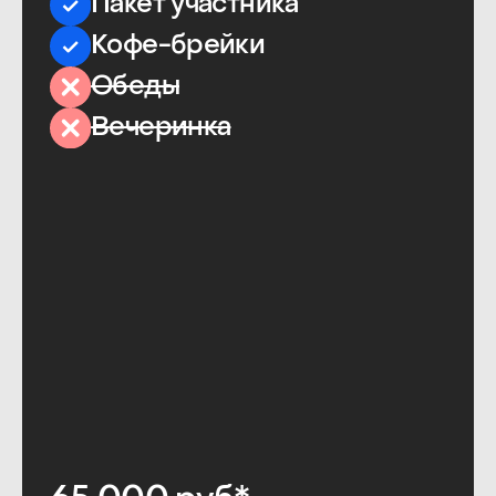
и мастер-классов
Доступ к онлайн-
пространству
для общения
с участниками
и спикерами
Годовой доступ
к материалам
Академии
:
микрокурсам, вебинарам,
эфирам и другим
опубликованным
материалам
Онлайн-доступ и записи
конференций
от ProductSense в течение
года