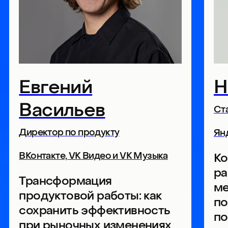
Захар Покудов
Игнат
Зайон
Старший менеджер продукта
Директор по 
Циан