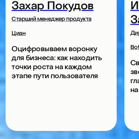
Анна Обухова
Игорь
Стрел
Бизнес-тренер
Менеджер пр
annaobukhova.ru
Контур
Мозг и деньги: как
настроить мозг для
Цена проц
прибыли
игра про п
Собираем аудиторию
рентабель
практикующих
профессионалов
и экспертов
50%
Менеджеры продуктов
30%
Маркетологи, дизайнеры,
разработчики