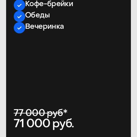
Партнеры конференции
2026
Подробнее — в
графике повышения цен
.
Организатор оставляет за собой право
изменять цены и порядок (в том числе сроки)
изменения стоимости билетов
в одностороннем порядке. По вопросам
с заказом билетов:
account@productsense.io