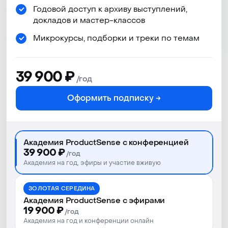
Лично
Годовой доступ к архиву выступлений,
Полное участие
докладов и мастер-классов
в конференции: программа,
Микрокурсы, подборки и треки по темам
общение, питание
и вечеринка
39 900 ₽
/год
10−11 сентября 2026,
Оформить подписку →
Москва
Онлайн-доступ к докладам
30+ часов контента
Академия ProductSense с конференцией
с 1 компьютера
39 900 ₽
/год
Видеозаписи докладов
Академия на год, эфиры и участие вживую
и мастер-классов
Онлайн- и офлайн-
ЗОЛОТАЯ СЕРЕДИНА
Академия ProductSense с эфирами
пространство для общения
19 900 ₽
/год
с участниками и
Академия на год и конференции онлайн
спикерами